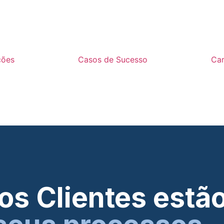
ções
Casos de Sucesso
Car
os Clientes estã