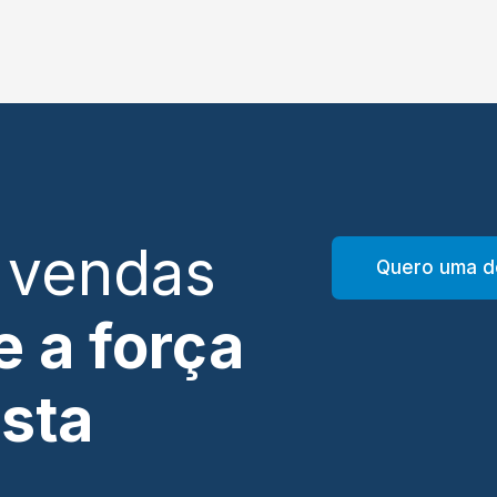
 vendas
Quero uma d
 a força
ista